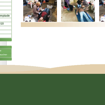
ympiade
010
ne
sucher