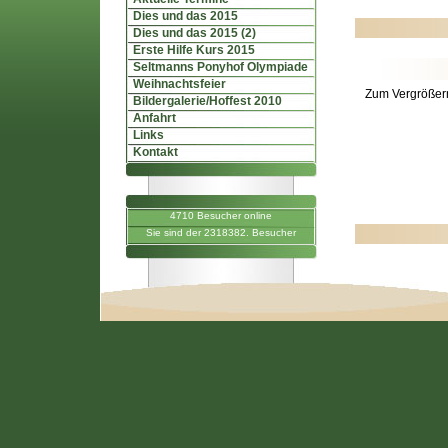
Dies und das 2015
Dies und das 2015 (2)
Erste Hilfe Kurs 2015
Seltmanns Ponyhof Olympiade
Weihnachtsfeier
Zum Vergrößern
Bildergalerie/Hoffest 2010
Anfahrt
Links
Kontakt
4710 Besucher online
Sie sind der 2318382. Besucher