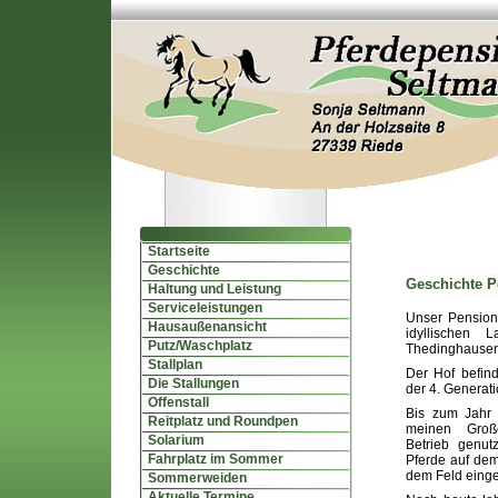
Startseite
Geschichte
Geschichte P
Haltung und Leistung
Serviceleistungen
Unser Pensions
Hausaußenansicht
idyllischen 
Putz/Waschplatz
Thedinghausen,
Stallplan
Der Hof befind
Die Stallungen
der 4. Generati
Offenstall
Bis zum Jahr
Reitplatz und Roundpen
meinen Großel
Solarium
Betrieb genu
Fahrplatz im Sommer
Pferde auf dem
dem Feld einge
Sommerweiden
Aktuelle Termine