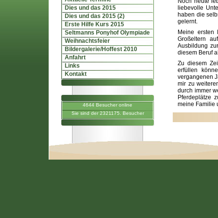
Noch heute leb
Dies und das 2015
liebevolle Unt
haben die selb
Dies und das 2015 (2)
gelernt.
Erste Hilfe Kurs 2015
Meine ersten 
Seltmanns Ponyhof Olympiade
Großeltern a
Weihnachtsfeier
Ausbildung zur
Bildergalerie/Hoffest 2010
diesem Beruf als
Anfahrt
Zu diesem Zei
Links
erfüllen könn
Kontakt
vergangenen Ja
mir zu weitere
durch immer wei
Pferdeplätze z
meine Familie 
4644 Besucher online
Sie sind der 2321175. Besucher