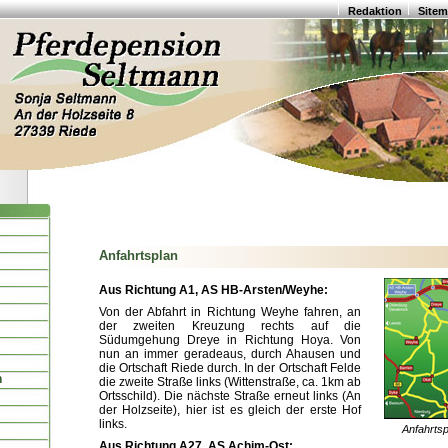
Redaktion
Site
Anfahrtsplan
Aus Richtung A1, AS HB-Arsten/Weyhe:
Von der Abfahrt in Richtung Weyhe fahren, an
der zweiten Kreuzung rechts auf die
Südumgehung Dreye in Richtung Hoya. Von
nun an immer geradeaus, durch Ahausen und
die Ortschaft Riede durch. In der Ortschaft Felde
n
die zweite Straße links (Wittenstraße, ca. 1km ab
Ortsschild). Die nächste Straße erneut links (An
der Holzseite), hier ist es gleich der erste Hof
links.
Anfahrts
Aus Richtung A27, AS Achim-Ost: