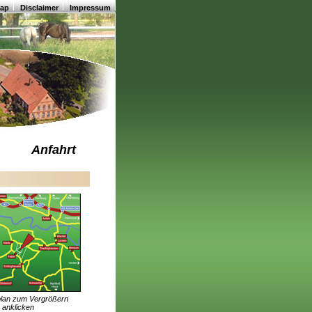
map
Disclaimer
Impressum
Anfahrt
plan zum Vergrößern
anklicken