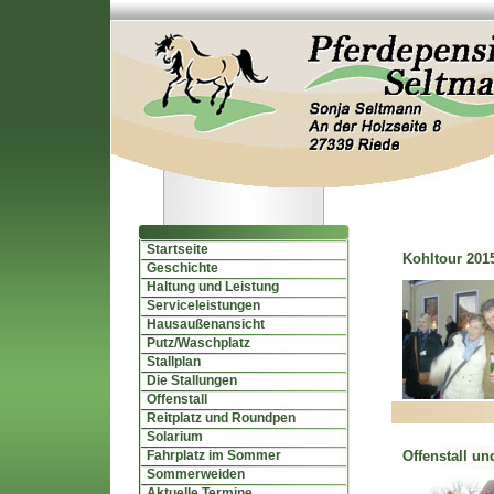
Startseite
Kohltour 2015
Geschichte
Haltung und Leistung
Serviceleistungen
Hausaußenansicht
Putz/Waschplatz
Stallplan
Die Stallungen
Offenstall
Reitplatz und Roundpen
Solarium
Fahrplatz im Sommer
Offenstall und
Sommerweiden
Aktuelle Termine