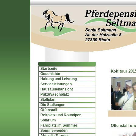
Startseite
Kohltour 2015
Geschichte
Haltung und Leistung
Serviceleistungen
Hausaußenansicht
Putz/Waschplatz
Stallplan
Die Stallungen
Offenstall
Reitplatz und Roundpen
Solarium
Fahrplatz im Sommer
Offenstall und
Sommerweiden
Aktuelle Termine