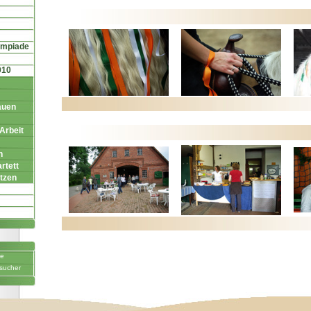
ympiade
010
auen
Arbeit
h
rtett
tzen
ne
sucher