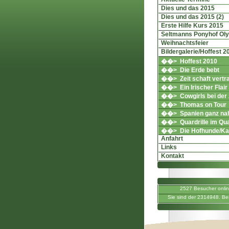
Dies und das 2015
Dies und das 2015 (2)
Erste Hilfe Kurs 2015
Seltmanns Ponyhof Ol
Weihnachtsfeier
Bildergalerie/Hoffest 2
��> Hoffest 2010
��> Die Erde bebt
��> Zeit schaft vertr
��> Ein Irischer Flair
��> Cowgirls bei der 
��> Thomas on Tour
��> Spanien ganz na
��> Quardrille im Qua
��> Die Hofhunde/Ka
Anfahrt
Links
Kontakt
2527 Besucher onli
Sie sind der 2314948. Be