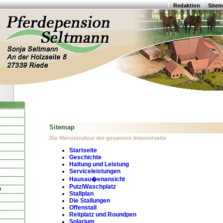
Redaktion
Site
Sitemap
Die Menüstruktur der gesamten Internetseite
Startseite
Geschichte
Haltung und Leistung
Serviceleistungen
Hausau�enansicht
Putz/Waschplatz
n
Stallplan
Die Stallungen
Offenstall
Reitplatz und Roundpen
Solarium