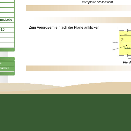
Komplette Stallansicht
ympiade
Zum Vergrößern einfach die Pläne anklicken.
010
Pferd
ne
sucher