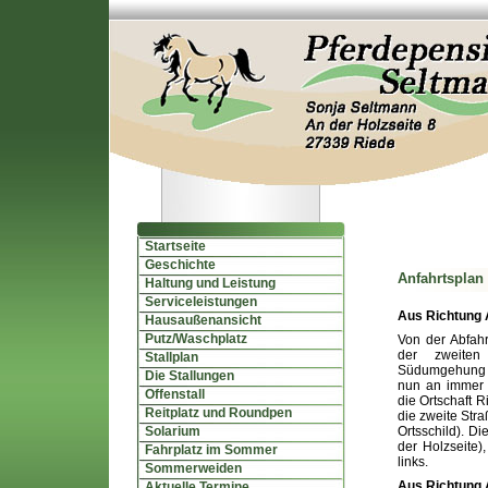
Startseite
Geschichte
Anfahrtsplan
Haltung und Leistung
Serviceleistungen
Aus Richtung 
Hausaußenansicht
Putz/Waschplatz
Von der Abfah
der zweiten
Stallplan
Südumgehung 
Die Stallungen
nun an immer
Offenstall
die Ortschaft R
Reitplatz und Roundpen
die zweite Stra
Solarium
Ortsschild). Di
der Holzseite),
Fahrplatz im Sommer
links.
Sommerweiden
Aus Richtung 
Aktuelle Termine