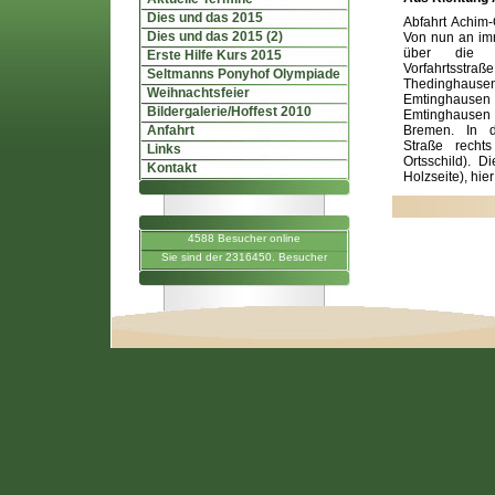
Dies und das 2015
Abfahrt Achim
Dies und das 2015 (2)
Von nun an im
über die W
Erste Hilfe Kurs 2015
Vorfahrtsstr
Seltmanns Ponyhof Olympiade
Thedinghau
Weihnachtsfeier
Emtinghausen
Bildergalerie/Hoffest 2010
Emtinghausen
Anfahrt
Bremen. In d
Straße recht
Links
Ortsschild). D
Kontakt
Holzseite), hier
4588 Besucher online
Sie sind der 2316450. Besucher