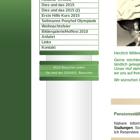
Dies und das 2015
Dies und das 2015 (2)
Erste Hilfe Kurs 2015
Seltmanns Ponyhof Olympiade
Weihnachtsfeier
Bildergalerie/Hoffest 2010
Anfahrt
Links
Kontakt
Herzlich Willk
Gerne möchten
ländlich geleg
4515 Besucher online
Unser Hof steht
Sie sind der 2316431. Besucher
wir uns auf Ihr
Wir wünschen I
Pensionsstäl
Nähere Infor
Stallungen
. S
Ich Reserviere 