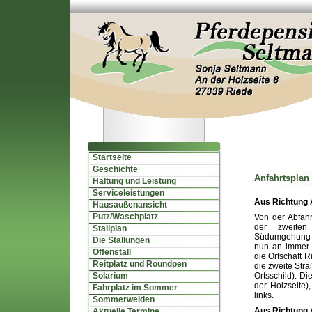
Startseite
Geschichte
Anfahrtsplan
Haltung und Leistung
Serviceleistungen
Aus Richtung 
Hausaußenansicht
Putz/Waschplatz
Von der Abfah
der zweiten
Stallplan
Südumgehung 
Die Stallungen
nun an immer
Offenstall
die Ortschaft R
Reitplatz und Roundpen
die zweite Stra
Solarium
Ortsschild). Di
der Holzseite),
Fahrplatz im Sommer
links.
Sommerweiden
Aus Richtung 
Aktuelle Termine