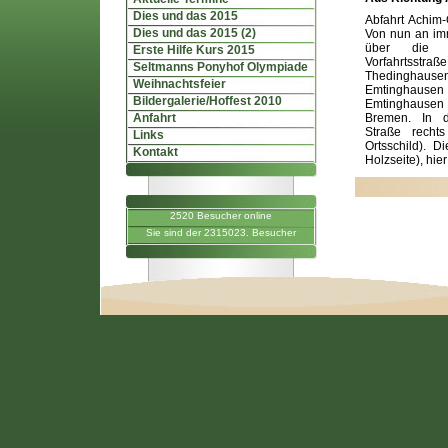
Dies und das 2015
Abfahrt Achim
Dies und das 2015 (2)
Von nun an im
über die W
Erste Hilfe Kurs 2015
Vorfahrtsstr
Seltmanns Ponyhof Olympiade
Thedinghau
Weihnachtsfeier
Emtinghausen
Bildergalerie/Hoffest 2010
Emtinghausen
Anfahrt
Bremen. In d
Straße recht
Links
Ortsschild). D
Kontakt
Holzseite), hier
2520 Besucher online
Sie sind der 2315023. Besucher