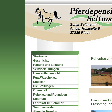
Startseite
Ruhephasen 
Geschichte
Haltung und Leistung
Serviceleistungen
Hausaußenansicht
Putz/Waschplatz
Stallplan
Die Stallungen
Offenstall
Reitplatz und Roundpen
Solarium
Hier unser Of
Fahrplatz im Sommer
Fressmöglich
Sommerweiden
Aktuelle Termine