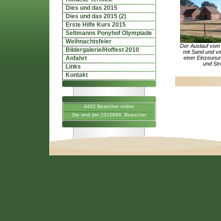
Dies und das 2015
Dies und das 2015 (2)
Erste Hilfe Kurs 2015
Seltmanns Ponyhof Olympiade
Weihnachtsfeier
Der Auslauf vom O
Bildergalerie/Hoffest 2010
mit Sand und v
Anfahrt
einer Einzeunu
und Str
Links
Kontakt
4402 Besucher online
Sie sind der 2315898. Besucher