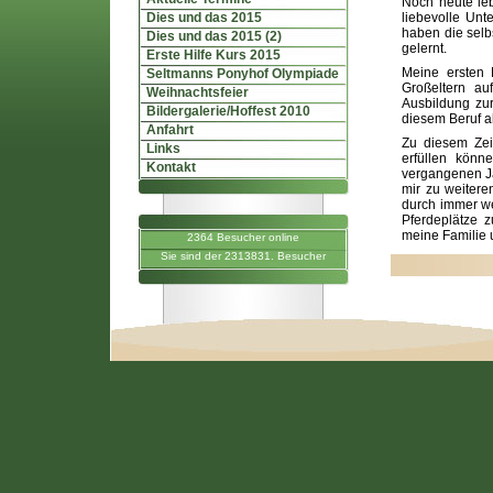
Noch heute leb
Dies und das 2015
liebevolle Unt
haben die selb
Dies und das 2015 (2)
gelernt.
Erste Hilfe Kurs 2015
Meine ersten 
Seltmanns Ponyhof Olympiade
Großeltern a
Weihnachtsfeier
Ausbildung zur
Bildergalerie/Hoffest 2010
diesem Beruf als
Anfahrt
Zu diesem Zei
Links
erfüllen könn
Kontakt
vergangenen Ja
mir zu weitere
durch immer wei
Pferdeplätze z
meine Familie 
2364 Besucher online
Sie sind der 2313831. Besucher