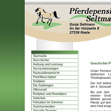
Startseite
Geschichte
Geschichte P
Haltung und Leistung
Serviceleistungen
Unser Pensions
Hausaußenansicht
idyllischen 
Putz/Waschplatz
Thedinghausen,
Stallplan
Der Hof befind
Die Stallungen
der 4. Generati
Offenstall
Bis zum Jahr
Reitplatz und Roundpen
meinen Großel
Solarium
Betrieb genu
Fahrplatz im Sommer
Pferde auf dem
dem Feld einge
Sommerweiden
Aktuelle Termine