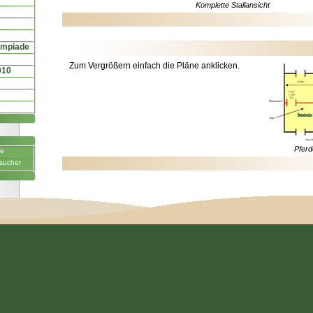
Komplette Stallansicht
ympiade
Zum Vergrößern einfach die Pläne anklicken.
010
Pferd
ne
sucher