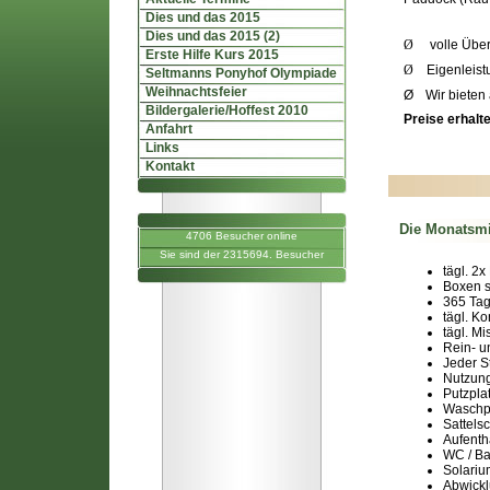
Dies und das 2015
Dies und das 2015 (2)
Ø
volle Übe
Erste Hilfe Kurs 2015
Ø
Eigenleis
Seltmanns Ponyhof Olympiade
Weihnachtsfeier
Ø
Wir biete
Bildergalerie/Hoffest 2010
Preise erhalt
Anfahrt
Links
Kontakt
Die Monatsmie
4706 Besucher online
Sie sind der 2315694. Besucher
tägl. 2x
Boxen s
365 Ta
tägl. K
tägl. M
Rein- u
Jeder S
Nutzung
Putzpla
Waschp
Sattels
Aufenth
WC / B
Solariu
Abwickl