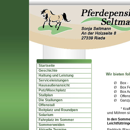
Startseite
Geschichte
Wir bieten fo
Haltung und Leistung
Serviceleistungen
Ø
Box -
Hausaußenansicht
Ø
Box F
Putz/Waschplatz
Ø
Box A
Stallplan
Ø
Offen
Die Stallungen
Ø
Ganzj
Offenstall
* Kraf
Reitplatz und Roundpen
und Möhren s
Solarium
In den Sommer
Fahrplatz im Sommer
Leichtfüttrin
Sommerweiden
Aktuelle Termine
Paddock (Rauf