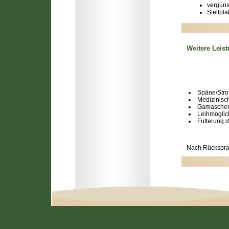
vergüns
Stellpla
Weitere Leis
Späne/Str
Medizinisc
Gamaschen
Leihmöglic
Fütterung 
Nach Rücksprac