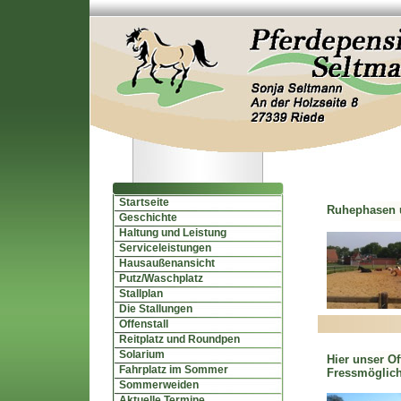
Startseite
Ruhephasen 
Geschichte
Haltung und Leistung
Serviceleistungen
Hausaußenansicht
Putz/Waschplatz
Stallplan
Die Stallungen
Offenstall
Reitplatz und Roundpen
Solarium
Hier unser Of
Fahrplatz im Sommer
Fressmöglich
Sommerweiden
Aktuelle Termine