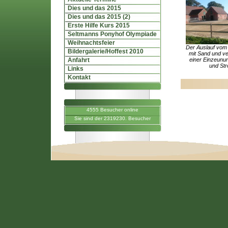
Dies und das 2015
Dies und das 2015 (2)
Erste Hilfe Kurs 2015
Seltmanns Ponyhof Olympiade
Weihnachtsfeier
Der Auslauf vom O
Bildergalerie/Hoffest 2010
mit Sand und v
Anfahrt
einer Einzeunu
und Str
Links
Kontakt
4555 Besucher online
Sie sind der 2319230. Besucher