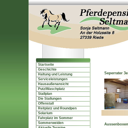
Startseite
Geschichte
Seperrater 3e
Haltung und Leistung
Serviceleistungen
Hausaußenansicht
Putz/Waschplatz
Stallplan
Die Stallungen
Offenstall
Reitplatz und Roundpen
Solarium
Fahrplatz im Sommer
Sommerweiden
Aussenboxe
Aktuelle Termine