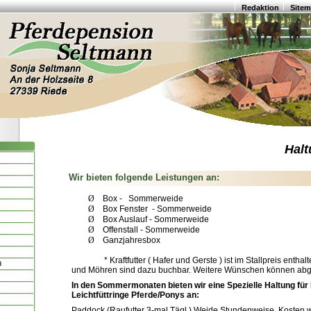
Redaktion
Site
Halt
Wir bieten folgende Leistungen an:
Ø
Box -
Sommerweide
Ø
Box Fenster
- Sommerweide
Ø
Box Auslauf - Sommerweide
Ø
Offenstall - Sommerweide
Ø
Ganzjahresbox
* Kraftfutter ( Hafer und Gerste ) ist im Stallpreis enthal
n
und Möhren sind dazu buchbar. Weitere Wünschen können ab
In den Sommermonaten bieten wir eine Spezielle Haltung für
Leichtfüttringe Pferde/Ponys an:
Paddock (Raufutter 3-mal Tägl.) Weide Stundenweise. Kosten