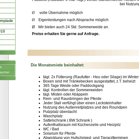
bei Nutzun
Ø
volle Übernahme möglich
Ø
Eigenleistungen nach Absprache möglich
ympiade
Ø
Wir bieten auch 24 Std. Sommerweide an.
010
Preise erhalten Sie gerne auf Anfrage.
Die Monatsmiete beinhaltet:
ne
sucher
tägl. 2x Fütterung (Raufutter - Heu oder Silage) im Winter
Boxen sind mit Tränkebecken ausgestattet, z.T. beheizt
365 Tage Weide oder Paddockgang
tägl. Kontrollen der Sommerweiden
tägl. Misten oder Abäppeln
Rein- und Rausbringen der Pferde
Jeder Stall verfühgt über einen Lecksteinhalter
Nutzung des Außenreitplatzes und des Roundpen
Putzplatz überdacht
Waschplatz
Sattelschrank ( BW Schrank )
Aufenthaltsraum mit Küchenzeile und Heizpilz
WC / Bad
Solarium für Pferde
Abwicklung von Hufschmied- und Tierarztterminen