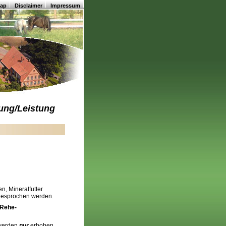
map
Disclaimer
Impressum
ung/Leistung
ten, Mineralfutter
gesprochen werden.
 Rehe-
 werden
nur
erhoben