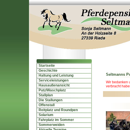
Startseite
Geschichte
Seltmanns Po
Haltung und Leistung
Serviceleistungen
Wir bedanken u
Hausaußenansicht
verbracht haben
Putz/Waschplatz
Stallplan
Die Stallungen
Offenstall
Reitplatz und Roundpen
Solarium
Fahrplatz im Sommer
Sommerweiden
Aktuelle Termine