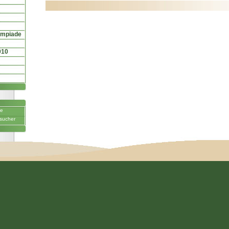
ympiade
010
ne
sucher