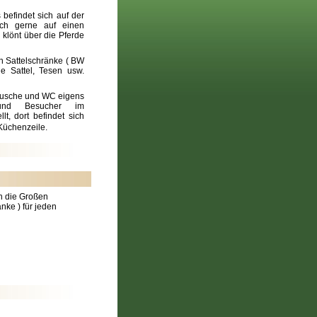
 befindet sich auf der
sich gerne auf einen
klönt über die Pferde
en Sattelschränke ( BW
e Sattel, Tesen usw.
Dusche und WC eigens
 und Besucher im
llt, dort befindet sich
Küchenzeile.
ch die Großen
nke ) für jeden