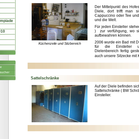
Der Mittelpunkt des Hofes
Diele, dort trifft man 
Cappuccino oder Tee und 
und die Welt.
ympiade
Für jeden Einsteller steh
) zur verfühgung, wo si
010
aufbewahren können.
2006 wurde ein Bad mit 
Küchenzeile und Sitzbereich
für die Einsteller
Dielenbereich fertig geste
auch unsere Sitzecke mit 
ne
sucher
Sattelschränke
Auf der Diele befinden si
Sattelschränke ( BW Schrä
Einsteller.