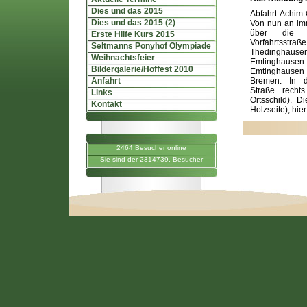
Dies und das 2015
Abfahrt Achim
Dies und das 2015 (2)
Von nun an im
über die W
Erste Hilfe Kurs 2015
Vorfahrtsstr
Seltmanns Ponyhof Olympiade
Thedinghau
Weihnachtsfeier
Emtinghausen
Bildergalerie/Hoffest 2010
Emtinghausen
Anfahrt
Bremen. In d
Straße recht
Links
Ortsschild). D
Kontakt
Holzseite), hier
2464 Besucher online
Sie sind der 2314739. Besucher