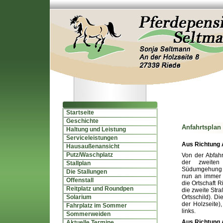
Startseite
Geschichte
Anfahrtsplan
Haltung und Leistung
Serviceleistungen
Aus Richtung 
Hausaußenansicht
Putz/Waschplatz
Von der Abfah
der zweiten
Stallplan
Südumgehung 
Die Stallungen
nun an immer
Offenstall
die Ortschaft R
Reitplatz und Roundpen
die zweite Stra
Solarium
Ortsschild). Di
der Holzseite),
Fahrplatz im Sommer
links.
Sommerweiden
Aus Richtung 
Aktuelle Termine