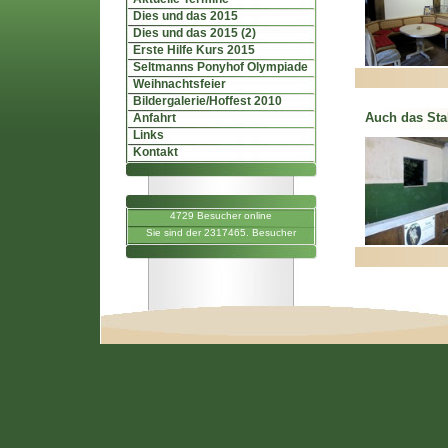
Dies und das 2015
Dies und das 2015 (2)
Erste Hilfe Kurs 2015
Seltmanns Ponyhof Olympiade
Weihnachtsfeier
Bildergalerie/Hoffest 2010
Auch das Stal
Anfahrt
Links
Kontakt
4729 Besucher online
Sie sind der 2317465. Besucher