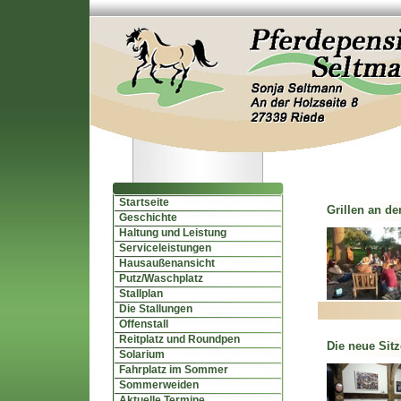
Startseite
Grillen an de
Geschichte
Haltung und Leistung
Serviceleistungen
Hausaußenansicht
Putz/Waschplatz
Stallplan
Die Stallungen
Offenstall
Reitplatz und Roundpen
Die neue Sitz
Solarium
Fahrplatz im Sommer
Sommerweiden
Aktuelle Termine