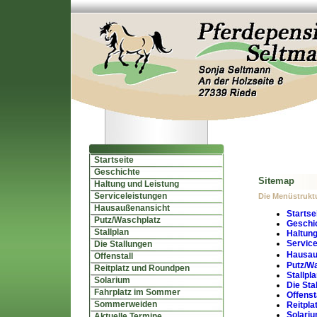
Startseite
Geschichte
Sitemap
Haltung und Leistung
Serviceleistungen
Die Menüstruktu
Hausaußenansicht
Startse
Putz/Waschplatz
Geschi
Stallplan
Haltung
Service
Die Stallungen
Hausau
Offenstall
Putz/W
Reitplatz und Roundpen
Stallpl
Solarium
Die Sta
Fahrplatz im Sommer
Offenst
Sommerweiden
Reitpla
Solari
Aktuelle Termine