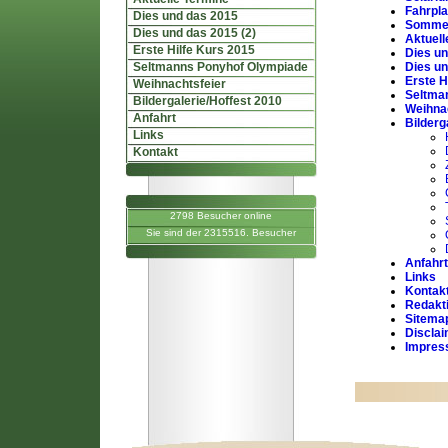
Fahrpl
Dies und das 2015
Somme
Dies und das 2015 (2)
Aktuell
Erste Hilfe Kurs 2015
Dies u
Seltmanns Ponyhof Olympiade
Dies un
Erste H
Weihnachtsfeier
Seltma
Bildergalerie/Hoffest 2010
Weihna
Anfahrt
Bilderg
Links
Kontakt
2798 Besucher online
Sie sind der 2315516. Besucher
Anfahrt
Links
Kontak
Redakt
Sitema
Discla
Impre