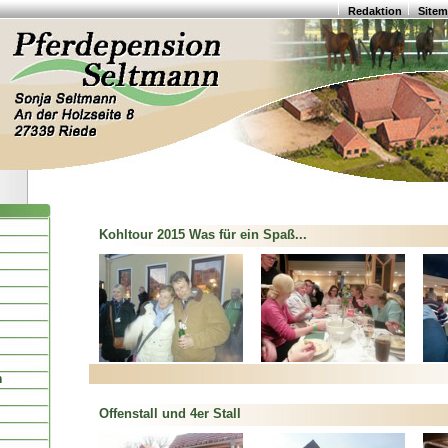
Redaktion
Site
Kohltour 2015 Was für ein Spaß...
n
Offenstall und 4er Stall