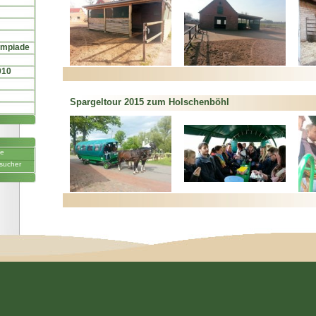
ympiade
010
Spargeltour 2015 zum Holschenböhl
ne
sucher