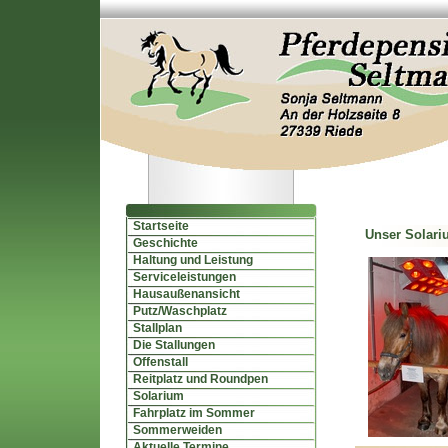
Startseite
Unser Solariu
Geschichte
Haltung und Leistung
Serviceleistungen
Hausaußenansicht
Putz/Waschplatz
Stallplan
Die Stallungen
Offenstall
Reitplatz und Roundpen
Solarium
Fahrplatz im Sommer
Sommerweiden
Aktuelle Termine