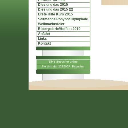
Dies und das 2015
Dies und das 2015 (2)
Erste Hilfe Kurs 2015
Seltmanns Ponyhof Olympiade
Weihnachtsfeier
Bildergalerie/Hoffest 2010
Anfahrt
Links
Kontakt
2543 Besucher online
Sie sind der 2315007. Besucher