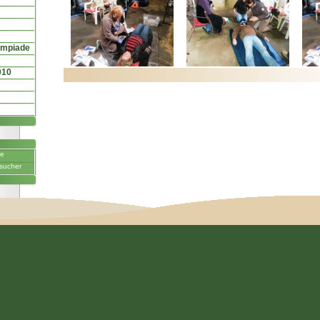
ympiade
010
ne
sucher