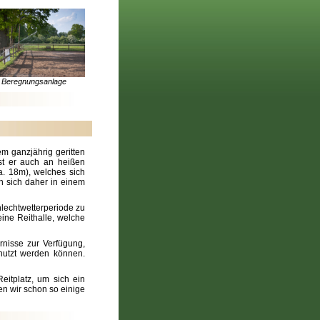
Beregnungsanlage
em ganzjährig geritten
st er auch an heißen
a. 18m), welches sich
en sich daher in einem
hlechtwetterperiode zu
ine Reithalle, welche
nisse zur Verfügung,
nutzt werden können.
eitplatz, um sich ein
n wir schon so einige