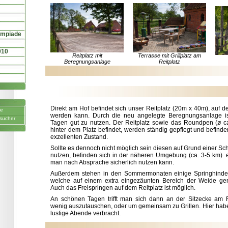
ympiade
010
Reitplatz mit
Terrasse mit Grillplatz am
Beregnungsanlage
Reitplatz
Direkt am Hof befindet sich unser Reitplatz (20m x 40m), auf d
ne
werden kann. Durch die neu angelegte Beregnungsanlage i
sucher
Tagen gut zu nutzen. Der Reitplatz sowie das Roundpen (ø c
hinter dem Platz befindet, werden ständig gepflegt und befind
exzellenten Zustand.
Sollte es dennoch nicht möglich sein diesen auf Grund einer Sc
nutzen, befinden sich in der näheren Umgebung (ca. 3-5 km) e
man nach Absprache sicherlich nutzen kann.
Außerdem stehen in den Sommermonaten einige Springhinder
welche auf einem extra eingezäunten Bereich der Weide ge
Auch das Freispringen auf dem Reitplatz ist möglich.
An schönen Tagen trifft man sich dann an der Sitzecke am R
wenig auszutauschen, oder um gemeinsam zu Grillen. Hier habe
lustige Abende verbracht.