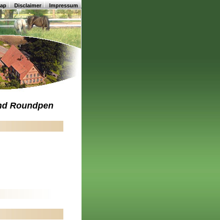
map
Disclaimer
Impressum
und Roundpen