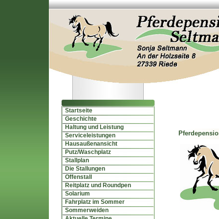
Startseite
Geschichte
Haltung und Leistung
Pferdepensi
Serviceleistungen
Hausaußenansicht
Putz/Waschplatz
Stallplan
Die Stallungen
Offenstall
Reitplatz und Roundpen
Solarium
Fahrplatz im Sommer
Sommerweiden
Aktuelle Termine