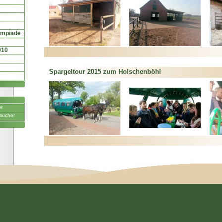
ympiade
010
Spargeltour 2015 zum Holschenböhl
ne
sucher