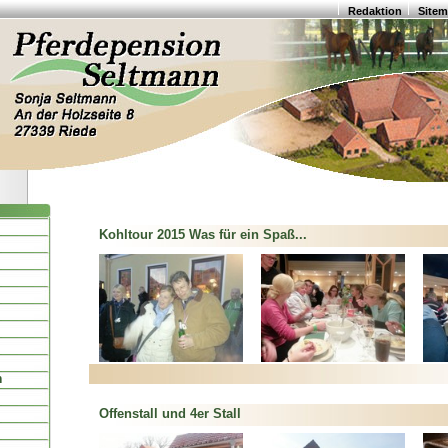
Redaktion
Site
Kohltour 2015 Was für ein Spaß...
n
Offenstall und 4er Stall