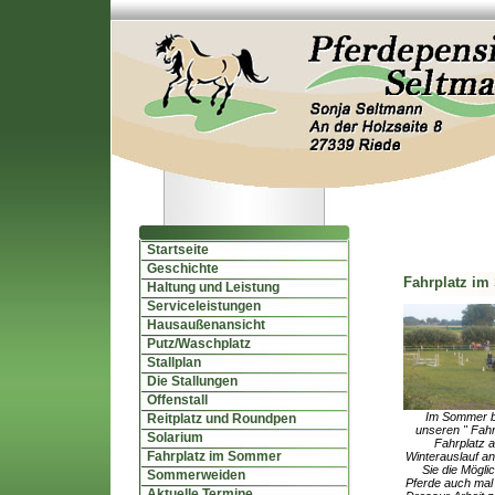
Startseite
Geschichte
Fahrplatz i
Haltung und Leistung
Serviceleistungen
Hausaußenansicht
Putz/Waschplatz
Stallplan
Die Stallungen
Offenstall
Im Sommer bi
Reitplatz und Roundpen
unseren " Fahr
Solarium
Fahrplatz 
Fahrplatz im Sommer
Winterauslauf an
Sie die Möglic
Sommerweiden
Pferde auch mal 
Aktuelle Termine