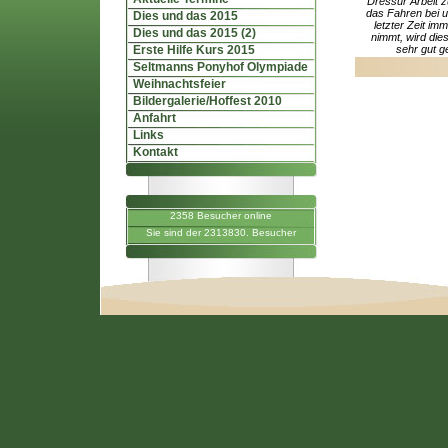
Dressur Arbeit z
das Fahren bei un
Dies und das 2015
letzter Zeit im
Dies und das 2015 (2)
nimmt, wird die
Erste Hilfe Kurs 2015
sehr gut g
Seltmanns Ponyhof Olympiade
Weihnachtsfeier
Bildergalerie/Hoffest 2010
Anfahrt
Links
Kontakt
2358 Besucher online
Sie sind der 2313830. Besucher