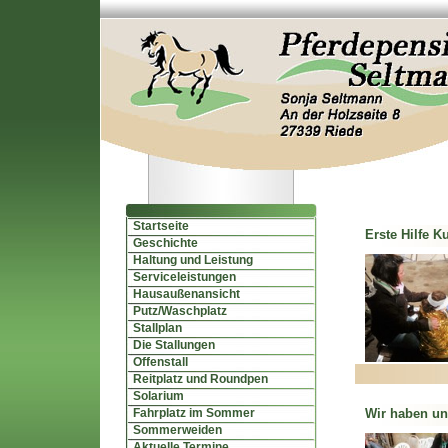
Startseite
Erste Hilfe K
Geschichte
Haltung und Leistung
Serviceleistungen
Hausaußenansicht
Putz/Waschplatz
Stallplan
Die Stallungen
Offenstall
Reitplatz und Roundpen
Solarium
Fahrplatz im Sommer
Wir haben un
Sommerweiden
Aktuelle Termine