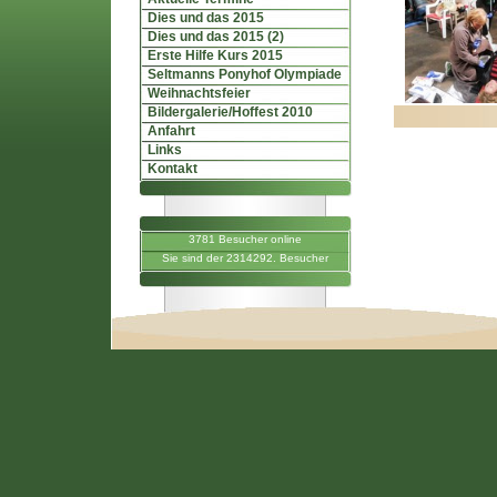
Dies und das 2015
Dies und das 2015 (2)
Erste Hilfe Kurs 2015
Seltmanns Ponyhof Olympiade
Weihnachtsfeier
Bildergalerie/Hoffest 2010
Anfahrt
Links
Kontakt
3781 Besucher online
Sie sind der 2314292. Besucher