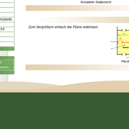
Komplette Stallansicht
ympiade
Zum Vergrößern einfach die Pläne anklicken.
010
Pferd
ne
sucher