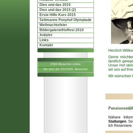
Dies und das 2015
Dies und das 2015 (2)
Erste Hilfe Kurs 2015
Seltmanns Ponyhof Olympiade
Weihnachtsfeier
Bildergalerie/Hoffest 2010
Anfahrt
Links
Kontakt
Herzlich Willk
Gerne möchten
ländlich geleg
2594 Besucher online
Unser Hof steht
Sie sind der 2315200. Besucher
wir uns auf Ihr
Wir wünschen I
Pensionsstäl
Nähere Infor
Stallungen
. S
Ich Reserviere 