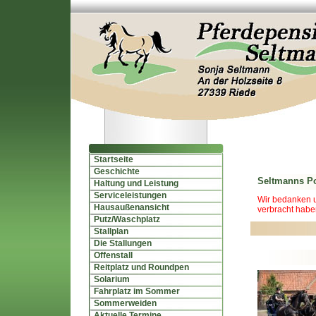
Startseite
Geschichte
Seltmanns Po
Haltung und Leistung
Serviceleistungen
Wir bedanken u
Hausaußenansicht
verbracht haben
Putz/Waschplatz
Stallplan
Die Stallungen
Offenstall
Reitplatz und Roundpen
Solarium
Fahrplatz im Sommer
Sommerweiden
Aktuelle Termine