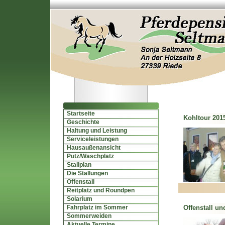
Startseite
Kohltour 2015
Geschichte
Haltung und Leistung
Serviceleistungen
Hausaußenansicht
Putz/Waschplatz
Stallplan
Die Stallungen
Offenstall
Reitplatz und Roundpen
Solarium
Fahrplatz im Sommer
Offenstall und
Sommerweiden
Aktuelle Termine