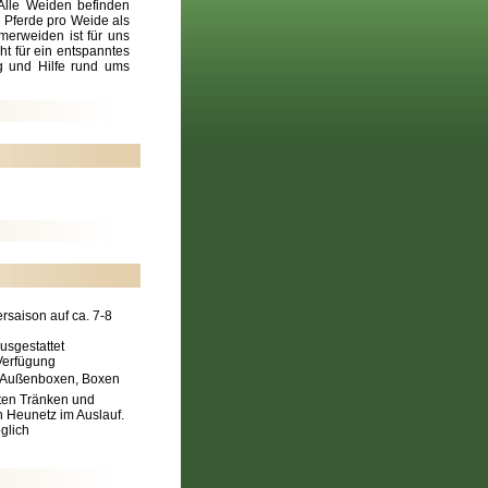
 Alle Weiden befinden
8 Pferde pro Weide als
merweiden ist für uns
ht für ein entspanntes
g und Hilfe rund ums
saison auf ca. 7-8
usgestattet
 Verfügung
nd Außenboxen, Boxen
zten Tränken und
Heunetz im Auslauf.
glich