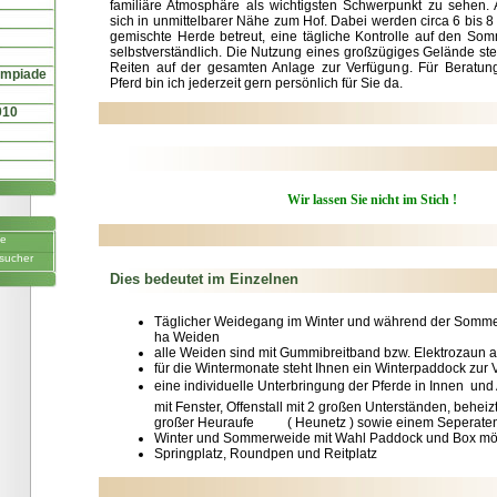
familiäre Atmosphäre als wichtigsten Schwerpunkt zu sehen.
sich in unmittelbarer Nähe zum Hof. Dabei werden circa 6 bis 
gemischte Herde betreut, eine tägliche Kontrolle auf den Som
selbstverständlich. Die Nutzung eines großzügiges Gelände ste
Reiten auf der gesamten Anlage zur Verfügung. Für Beratun
ympiade
Pferd bin ich jederzeit gern persönlich für Sie da.
010
Wir lassen Sie nicht im Stich !
ne
sucher
Dies bedeutet im Einzelnen
Täglicher Weidegang im Winter und während der Sommer
ha Weiden
alle Weiden sind mit Gummibreitband bzw. Elektrozaun a
für die Wintermonate steht Ihnen ein Winterpaddock zur
eine individuelle Unterbringung der Pferde in Innen  u
mit Fenster, Offenstall mit 2 großen Unterständen, behei
großer Heuraufe ( Heunetz ) sowie einem Seperaten 
Winter und Sommerweide mit Wahl Paddock und Box mö
Springplatz, Roundpen und Reitplatz