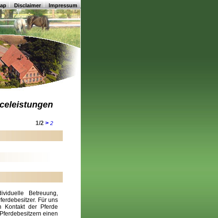
map
Disclaimer
Impressum
iceleistungen
1/2
>
2
ividuelle Betreuung,
erdebesitzer. Für uns
n Kontakt der Pferde
Pferdebesitzern einen