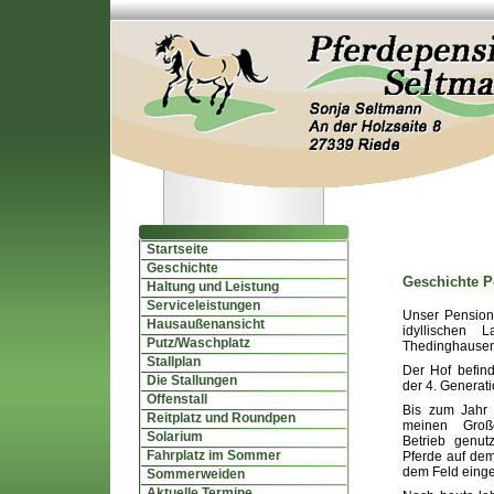
Startseite
Geschichte
Geschichte P
Haltung und Leistung
Serviceleistungen
Unser Pensions
Hausaußenansicht
idyllischen 
Putz/Waschplatz
Thedinghausen,
Stallplan
Der Hof befind
Die Stallungen
der 4. Generati
Offenstall
Bis zum Jahr
Reitplatz und Roundpen
meinen Großel
Solarium
Betrieb genu
Fahrplatz im Sommer
Pferde auf dem
dem Feld einge
Sommerweiden
Aktuelle Termine