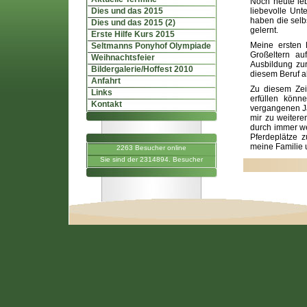
Noch heute leb
Dies und das 2015
liebevolle Unt
haben die selb
Dies und das 2015 (2)
gelernt.
Erste Hilfe Kurs 2015
Meine ersten 
Seltmanns Ponyhof Olympiade
Großeltern a
Weihnachtsfeier
Ausbildung zur
Bildergalerie/Hoffest 2010
diesem Beruf als
Anfahrt
Zu diesem Zei
Links
erfüllen könn
Kontakt
vergangenen Ja
mir zu weitere
durch immer wei
Pferdeplätze z
meine Familie 
2263 Besucher online
Sie sind der 2314894. Besucher