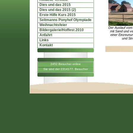
Dies und das 2015
Dies und das 2015 (2)
Erste Hilfe Kurs 2015
Seltmanns Ponyhof Olympiade
Weihnachtsfeier
Der Auslauf vom O
Bildergalerie/Hoffest 2010
mit Sand und v
Anfahrt
einer Einzeunu
und Str
Links
Kontakt
2452 Besucher online
Sie sind der 2314177. Besucher