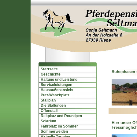
Startseite
Ruhephasen 
Geschichte
Haltung und Leistung
Serviceleistungen
Hausaußenansicht
Putz/Waschplatz
Stallplan
Die Stallungen
Offenstall
Reitplatz und Roundpen
Solarium
Hier unser Of
Fahrplatz im Sommer
Fressmöglich
Sommerweiden
Aktuelle Termine