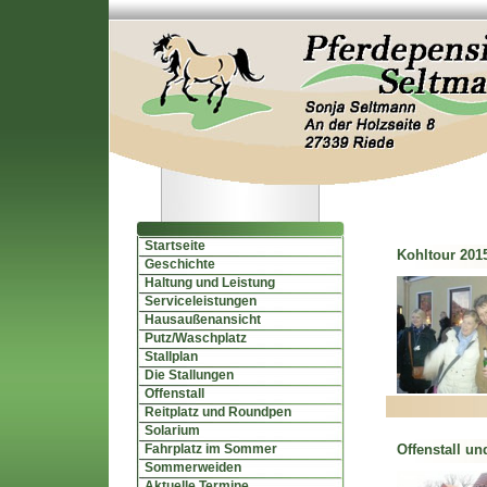
Startseite
Kohltour 2015
Geschichte
Haltung und Leistung
Serviceleistungen
Hausaußenansicht
Putz/Waschplatz
Stallplan
Die Stallungen
Offenstall
Reitplatz und Roundpen
Solarium
Fahrplatz im Sommer
Offenstall und
Sommerweiden
Aktuelle Termine