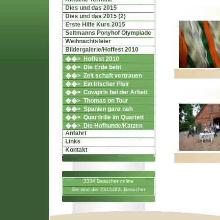
Dies und das 2015
Dies und das 2015 (2)
Erste Hilfe Kurs 2015
Seltmanns Ponyhof Olympiade
Weihnachtsfeier
Bildergalerie/Hoffest 2010
��> Hoffest 2010
��> Die Erde bebt
��> Zeit schaft vertrauen
��> Ein Irischer Flair
��> Cowgirls bei der Arbeit
��> Thomas on Tour
��> Spanien ganz nah
��> Quardrille im Quartett
��> Die Hofhunde/Katzen
Anfahrt
Links
Kontakt
3384 Besucher online
Sie sind der 2315383. Besucher