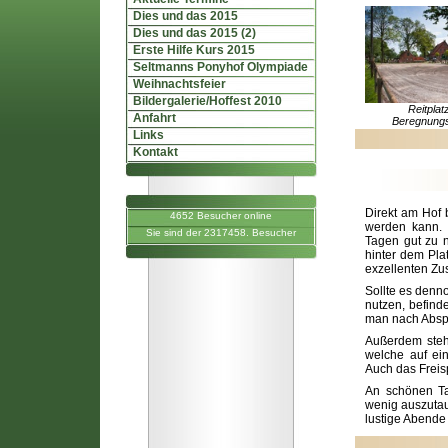
Dies und das 2015
Dies und das 2015 (2)
Erste Hilfe Kurs 2015
Seltmanns Ponyhof Olympiade
Weihnachtsfeier
Bildergalerie/Hoffest 2010
Reitplat
Anfahrt
Beregnung
Links
Kontakt
Direkt am Hof 
4652 Besucher online
werden kann. 
Sie sind der 2317458. Besucher
Tagen gut zu n
hinter dem Pla
exzellenten Zu
Sollte es denn
nutzen, befind
man nach Abspr
Außerdem steh
welche auf ei
Auch das Freisp
An schönen Tag
wenig auszutau
lustige Abende 