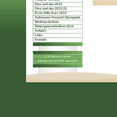
Dies und das 2015
Dies und das 2015 (2)
Erste Hilfe Kurs 2015
Seltmanns Ponyhof Olympiade
Weihnachtsfeier
Bildergalerie/Hoffest 2010
Anfahrt
Links
Kontakt
2726 Besucher online
Sie sind der 2315334. Besucher