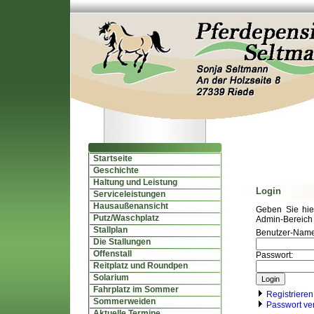
Startseite
Geschichte
Haltung und Leistung
Login
Serviceleistungen
Hausaußenansicht
Geben Sie hi
Putz/Waschplatz
Admin-Bereich 
Stallplan
Benutzer-Name
Die Stallungen
Offenstall
Passwort:
Reitplatz und Roundpen
Solarium
Fahrplatz im Sommer
Registrieren
Sommerweiden
Passwort ve
Aktuelle Termine