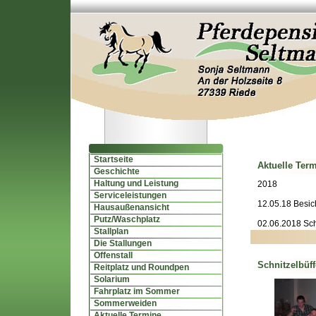
Startseite
Aktuelle Ter
Geschichte
Haltung und Leistung
2018
Serviceleistungen
12.05.18 Besic
Hausaußenansicht
Putz/Waschplatz
02.06.2018 Schn
Stallplan
Die Stallungen
Offenstall
Schnitzelbüf
Reitplatz und Roundpen
Solarium
Fahrplatz im Sommer
Sommerweiden
Aktuelle Termine