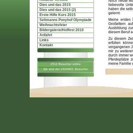
Noch heute leb
Dies und das 2015
liebevolle Unt
haben die selb
Dies und das 2015 (2)
gelernt.
Erste Hilfe Kurs 2015
Meine ersten 
Seltmanns Ponyhof Olympiade
Großeltern a
Weihnachtsfeier
Ausbildung zur
Bildergalerie/Hoffest 2010
diesem Beruf als
Anfahrt
Zu diesem Zei
Links
erfüllen könn
Kontakt
vergangenen Ja
mir zu weitere
durch immer wei
Pferdeplätze z
meine Familie 
2512 Besucher online
Sie sind der 2324663. Besucher