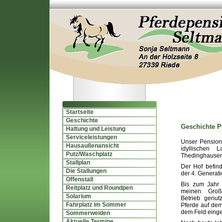
Startseite
Geschichte
Geschichte P
Haltung und Leistung
Serviceleistungen
Unser Pensions
Hausaußenansicht
idyllischen 
Putz/Waschplatz
Thedinghausen,
Stallplan
Der Hof befind
Die Stallungen
der 4. Generati
Offenstall
Bis zum Jahr
Reitplatz und Roundpen
meinen Großel
Solarium
Betrieb genu
Fahrplatz im Sommer
Pferde auf dem
dem Feld einge
Sommerweiden
Aktuelle Termine