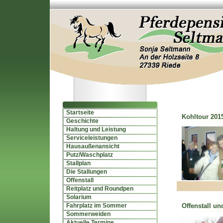
Startseite
Kohltour 2015
Geschichte
Haltung und Leistung
Serviceleistungen
Hausaußenansicht
Putz/Waschplatz
Stallplan
Die Stallungen
Offenstall
Reitplatz und Roundpen
Solarium
Fahrplatz im Sommer
Offenstall und
Sommerweiden
Aktuelle Termine