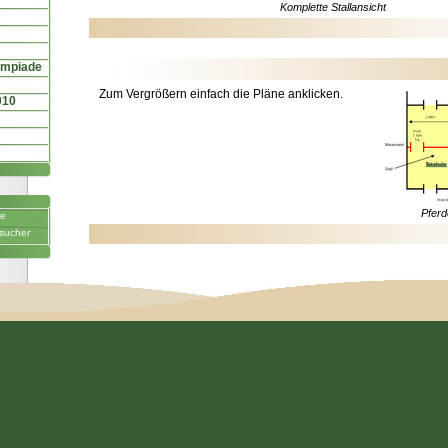
Komplette Stallansicht
ympiade
Zum Vergrößern einfach die Pläne anklicken.
010
Pferd
ne
sucher