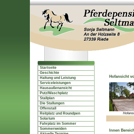
Startseite
Geschichte
Hofansicht v
Haltung und Leistung
Serviceleistungen
Hausaußenansicht
Putz/Waschplatz
Stallplan
Die Stallungen
Offenstall
Reitplatz und Roundpen
Hofansi
Solarium
Fahrplatz im Sommer
Sommerweiden
Innen Bereic
Aktuelle Termine