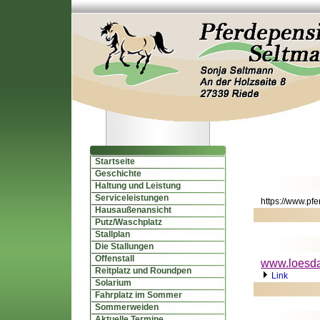
Startseite
Geschichte
Haltung und Leistung
Serviceleistungen
https://www.pf
Hausaußenansicht
Putz/Waschplatz
Stallplan
Die Stallungen
Offenstall
www.loesd
Reitplatz und Roundpen
Link
Solarium
Fahrplatz im Sommer
Sommerweiden
Aktuelle Termine